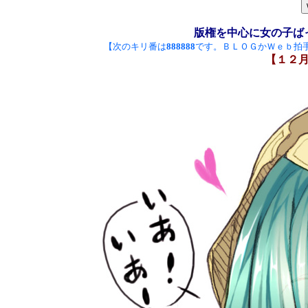
版権を中心に女の子ば
【次のキリ番は
888888
です。ＢＬＯＧかＷｅｂ拍
【１２月